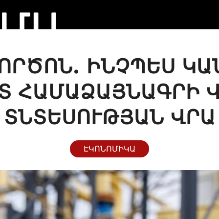
ՈՐԾՈՆ. ԻՆՉՊԵՍ Կ
Տ ՀԱՄԱՁԱՅՆԱԳՐԻ 
ՏՆՏԵՍՈՒԹՅԱՆ ՎՐԱ
ԷԿՈՆՈՄԻԿԱ