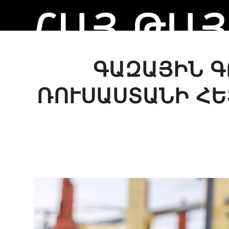
ԳԱԶԱՅԻՆ Գ
ՌՈՒՍԱՍՏԱՆԻ ՀԵ