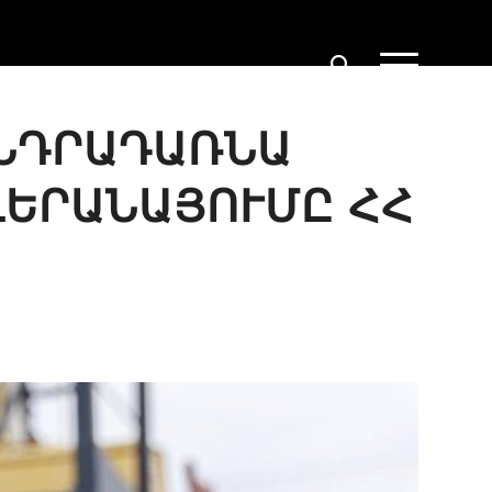
ԱՆԴՐԱԴԱՌՆԱ
ՎԵՐԱՆԱՅՈՒՄԸ ՀՀ