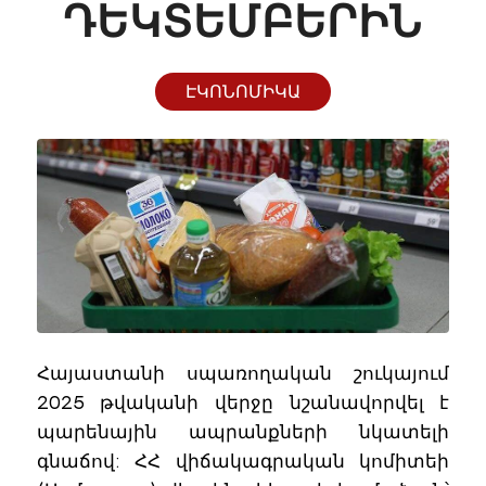
ԴԵԿՏԵՄԲԵՐԻՆ
ԷԿՈՆՈՄԻԿԱ
Հայաստանի սպառողական շուկայում
2025 թվականի վերջը նշանավորվել է
պարենային ապրանքների նկատելի
գնաճով: ՀՀ վիճակագրական կոմիտեի