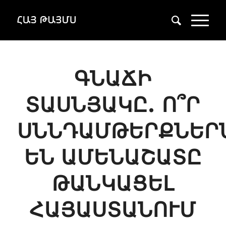
ԳՆԱՃԻ
ՏԱՍՆՅԱԿԸ. Ո՞Ր
ՍՆՆԴԱՄԹԵՐՔՆԵՐ
ԵՆ ԱՄԵՆԱՇԱՏԸ
ԹԱՆԿԱՑԵԼ
ՀԱՅԱՍՏԱՆՈՒՄ