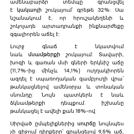
ամենաբարձր տեմպը գրանցվել
է
կակաոյի
շուկայում՝ գրեթե 32%: Սա
նշանակում է, որ հրուշակեղենի և
շոկոլադե արտադրանքի ինքնարժեքը
զգալիորեն աճել է:
Լուրջ գնաճ է նկատվում
նաև
մսամթերքի
շուկայում: Տավարի,
խոզի և գառան մսի գների երկնիշ աճը
(11,7%-ից մինչև 14,1%) ուղղակիորեն
ազդել է սպառողական զամբյուղի վրա՝
թանկացնելով ամենօրյա և տոնական
սնունդը: Նույն պատկերն է նաև
ձկնամթերքի դեպքում. իշխանը
թանկացել է ավելի քան 18%-ով:
Սիրված ըմպելիքներից
սուրճը
նույնպես
չի զիջում դիրքերը՝ գրանցելով 9,5% աճ,