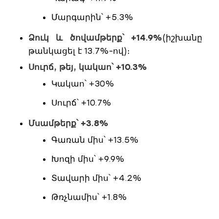
Մարգարին՝ +5.3%
Ձուկ և ծովամթերք՝ +14.9%
(իշխանը
թանկացել է 13.7%-ով)։
Սուրճ, թեյ, կակաո՝ +10.3%
Կակաո՝ +30%
Սուրճ՝ +10.7%
Մսամթերք՝ +3.8%
Գառան միս՝ +13.5%
Խոզի միս՝ +9.9%
Տավարի միս՝ +4.2%
Թռչնամիս՝ +1.8%