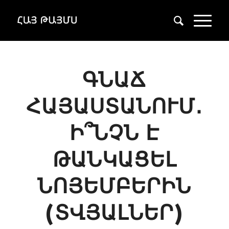
ԳՆԱՃ
ՀԱՅԱՍՏԱՆՈՒՄ․
Ի՞ՆՉՆ Է
ԹԱՆԿԱՑԵԼ
ՆՈՅԵՄԲԵՐԻՆ
(ՏՎՅԱԼՆԵՐ)