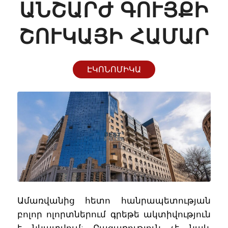
ՆՇԱՐԺ ԳՈՒՅՔԻ Շ
ՈՒԿԱՅԻ ՀԱՄԱՐ
ԷԿՈՆՈՄԻԿԱ
Ամառվանից հետո հանրապետության
բոլոր ոլորտներում գրեթե ակտիվություն