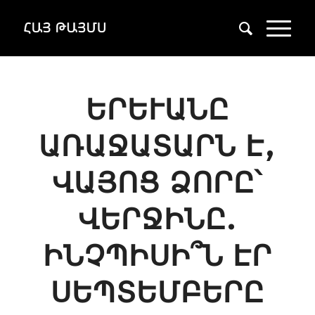
ԵՐԵՒԱՆԸ Ա
ՌԱՋԱՏԱՐՆ Է, Վ
ԱՅՈՑ ՁՈՐԸ՝ Վ
ԵՐՋԻՆԸ. Ի
ՆՉՊԻՍԻ՞Ն ԷՐ Ս
ԵՊՏԵՄԲԵՐԸ Ա