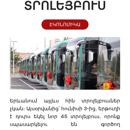
ՈԼԵՅԲՈՒՍ
ԷԿՈՆՈՄԻԿԱ
Երևանում այլևս հին տրոլեյբուսներ
չկան։ Այսօրվանից՝ հունիսի 3-ից, երթուղի
է դուրս եկել նոր 45 տրոլեյբուս, որոնք
սպասարկելու են գործող