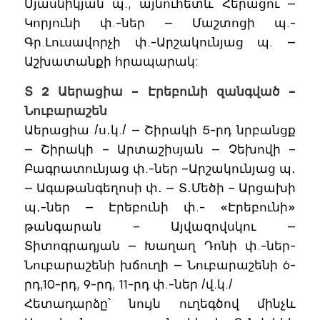
Մյասնիկյան պ., այնուհետև Հերացու —
Կորյունի փ.-ներ — Մաշտոցի պ.-
Գր.Լուսավորչի փ.-Արշակունյաց պ. —
Աշխատանքի հրապարակ:
Տ 2 Աերացիա – Էրեբունի զանգված –
Նուբարաշեն
Աերացիա /ս․կ./ — Շիրակի 5-րդ նրբանցք
— Շիրակի – Արտաշիսյան — Չեխովի –
Բագրատունյաց փ.-ներ –Արշակունյաց պ․
— Ագաթանգեղոսի փ․ — Տ․Մեծի – Արցախի
պ․-ներ — Էրեբունի փ.- «Էրեբունի»
թանգարան – Այվազովսկու —
Տիտոգրադյան — Խաղաղ Դոնի փ.-ներ-
Նուբարաշենի խճուղի — Նուբարաշենի 6-
րդ,10-րդ, 9-րդ, 11-րդ փ.-ներ /վ.կ./
Հետադարձը՝ նույն ուղեգծով մինչև