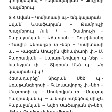
փողոցներով – Բեկնազարյան — Ֆուչիկի
խաչմերուկ:
Տ 4 Ավան – Կոմիտասի պ.- ե/գ կայարան
Ավան՝ Ն.Սաֆարյան — Թամրուչի
խաչմերուկ /ս.կ ./ — Թամրուչի –
Բաբաջանյան – Աճառյան — Ռուբինյանց
-Դավիթ Անհաղթի փ․-ներ – Կոմիտասի
պ․ — Վազգեն Առաջին վեհափառի փ.- Մ․
Բաղրամյան – Սայաթ-Նովայի պ.-ներ —
Խանջյան փ. – Տիգրան Մեծ պ.- ե/գ
կայարան /վ.կ․/
Հետադարձը` Տիգրան Մեծ պ.-
Ագաթանգեղոսի – Գ․Լուսավորիչ փ.-ներ —
Մաշտոցի պ. – Մոսկովյան փ. –Մարշալ
Բաղրամյան պ. — և նույն ուղեգծով մինչև
Բաբաջանյան — Նվեր Սաֆարյան փ-ներ,