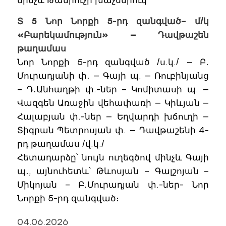
մինչև Թամրուչի խաչմերուկ
Տ 5 Նոր Նորքի 5-րդ զանգված– մ/կ
«Բարեկամություն» — Դավթաշեն
թաղամաս
Նոր Նորքի 5-րդ զանգված /ս.կ./ — Բ․
Մուրադյանի փ․ — Գայի պ. — Ռուբինյանց
– Դ․Անհաղթի փ.-ներ – Կոմիտասի պ. —
Վազգեն Առաջին վեհափառի — Կիևյան —
Հալաբյան փ.-ներ — Եղվարդի խճուղի —
Տիգրան Պետրոսյան փ. — Դավթաշենի 4-
րդ թաղամաս /վ.կ./
Հետադարձը՝ նույն ուղեգծով մինչև Գայի
պ․, այնուհետև՝ Թևոսյան – Գալշոյան –
Միկոյան – Բ․Մուրադյան փ.-ներ- Նոր
Նորքի 5-րդ զանգված։
04.06.2026