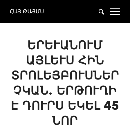
ԵՐԵՒԱՆՈՒՄ Ա
ՅԼԵՒՍ ՀԻՆ ՏՐ
ՈԼԵՅԲՈՒՍՆԵՐ ՉԿ
ԱՆ. ԵՐԹՈՒՂԻ Է
ԴՈՒՐՍ ԵԿԵԼ 45 ՆՈ
Ր ՏՐ