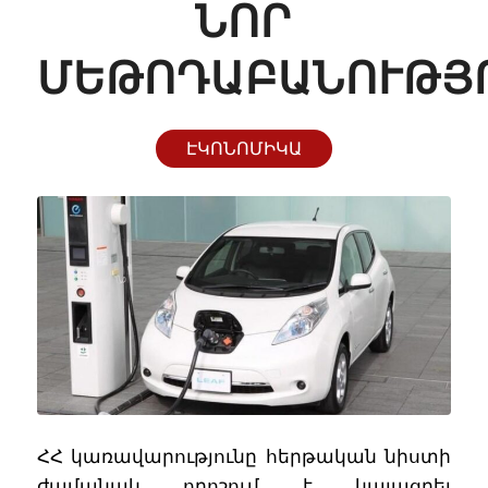
ՆՈՐ
ՄԵԹՈԴԱԲԱՆՈՒԹՅ
ԷԿՈՆՈՄԻԿԱ
ՀՀ կառավարությունը հերթական նիստի
ժամանակ որոշում է կայացրել