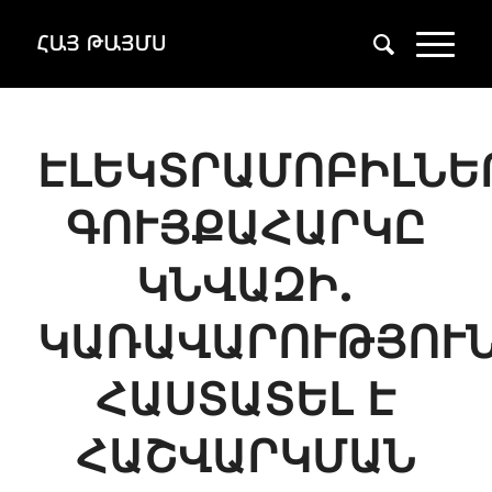
ԷԼԵԿՏՐԱՄՈԲԻԼՆԵ
ԳՈՒՅՔԱՀԱՐԿԸ
ԿՆՎԱԶԻ.
ԿԱՌԱՎԱՐՈՒԹՅՈՒ
ՀԱՍՏԱՏԵԼ Է
ՀԱՇՎԱՐԿՄԱՆ