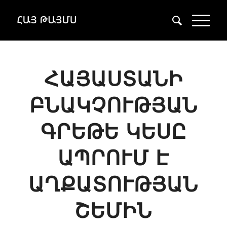
ՀԱՅԱՍՏԱՆԻ
ԲՆԱԿՉՈՒԹՅԱՆ
ԳՐԵԹԵ ԿԵՍԸ
ԱՊՐՈՒՄ Է
ԱՂՔԱՏՈՒԹՅԱՆ
ՇԵՄԻՆ