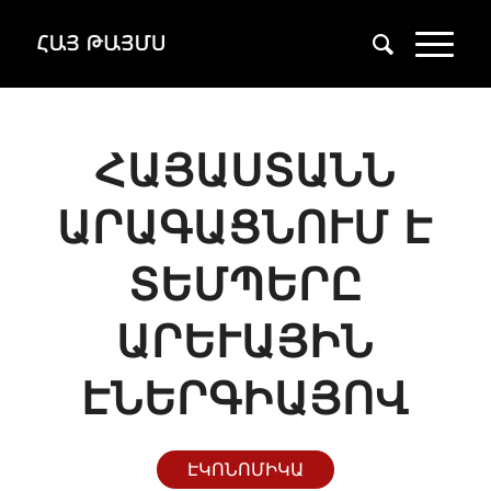
ՀԱՅԱՍՏԱՆՆ
ԱՐԱԳԱՑՆՈՒՄ Է
ՏԵՄՊԵՐԸ
ԱՐԵՒԱՅԻՆ Է
ՆԵՐԳԻԱՅՈՎ
ԷԿՈՆՈՄԻԿԱ