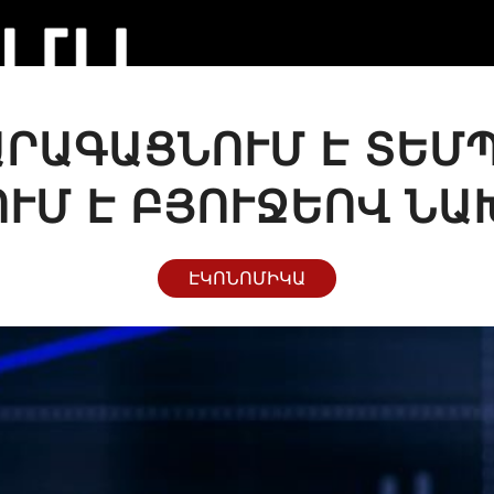
ՐԱԳԱՑՆՈՒՄ Է ՏԵՄՊ
ՒՄ Է ԲՅՈՒՋԵՈՎ Ն
ԷԿՈՆՈՄԻԿԱ