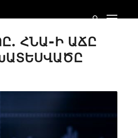
Ը. ՀՆԱ-Ի ԱՃԸ
ԱԽԱՏԵՍՎԱԾԸ