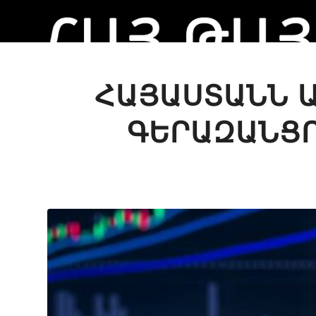
ՀԱՅԱՍՏԱՆՆ Ա
ԳԵՐԱԶԱՆՑՈ