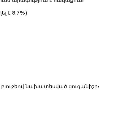
ւնն արագություն է հավաքում։
լ է 8.7%)
լ բյուջեով նախատեսված ցուցանիշը։