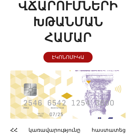
ՎՃԱՐՈՒՄՆԵՐԻ
ԽԹԱՆՄԱՆ
ՀԱՄԱՐ
ԷԿՈՆՈՄԻԿԱ
ՀՀ կառավարությունը հաստատեց