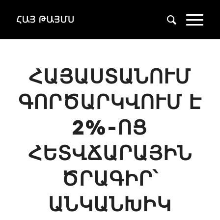
ՀԱՅԱՍՏԱՆՈՒՄ
ԳՈՐԾԱՐԿՎՈՒՄ Է
2%-ՈՑ
ՀԵՏՎՃԱՐԱՅԻՆ
ԾՐԱԳԻՐ՝
ԱՆԿԱՆԽԻԿ