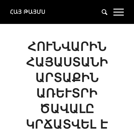
ՀՈՒՆՎԱՐԻՆ
ՀԱՅԱՍՏԱՆԻ
ԱՐՏԱՔԻՆ
ԱՌԵՒՏՐԻ Ծ
ԱՎԱԼԸ Կ
ՐՃԱՏՎԵԼ Է 1