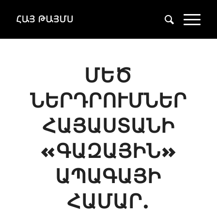
ՄԵԾ
ՆԵՐԴՐՈՒՄՆԵՐ
ՀԱՅԱՍՏԱՆԻ
«ԳԱԶԱՅԻՆ»
ԱՊԱԳԱՅԻ
ՀԱՄԱՐ.