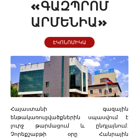
«ԳԱԶՊՐՈՄ
ԱՐՄԵՆԻԱ»
ԷԿՈՆՈՄԻԿԱ
Հայաստանի գազային
ենթակառուցվածքներին սպասվում է
լուրջ թարմացում և ընդլայնում:
Չորեքշաբթի օրը Հանրային