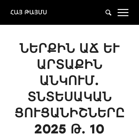
ՆԵՐՔԻՆ ԱՃ ԵՒ Ա
ՐՏԱՔԻՆ Ա
ՆԿՈՒՄ. Տ
ՆՏԵՍԱԿԱՆ Ց
ՈՒՑԱՆԻՇՆԵՐԸ 2
025 Թ. 10 Ա