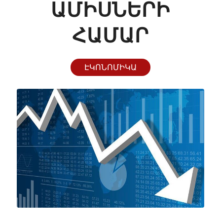
ՄԻՍՆԵՐԻ Հ
ԱՄԱՐ
ԷԿՈՆՈՄԻԿԱ