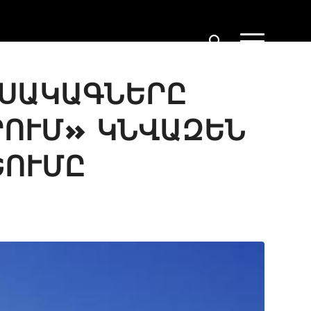
 ՍԱԿԱԳՆԵՐԸ
ՐՈՒՄ» ԿՆՎԱԶԵՆ
ՇՈՒՄԸ