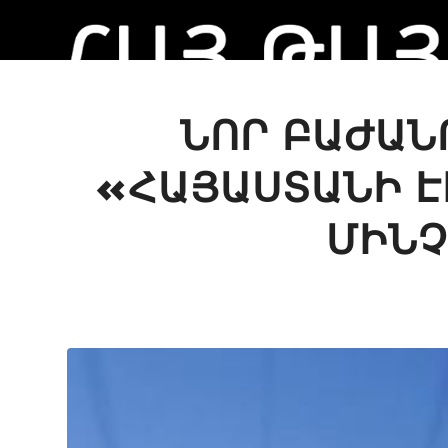
ՆՈՐ ԲԱԺԱՆ
«ՀԱՅԱՍՏԱՆԻ Է
ՄԻՆՉ