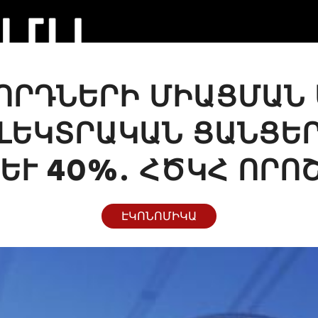
ՈՐԴՆԵՐԻ ՄԻԱՑՄԱՆ
ԼԵԿՏՐԱԿԱՆ ՑԱՆՑԵ
ԵՒ 40%. ՀԾԿՀ ՈՐՈ
ԷԿՈՆՈՄԻԿԱ