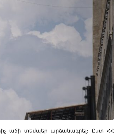
րիչ աճի տեմպեր արձանագրել։ Ըստ ՀՀ