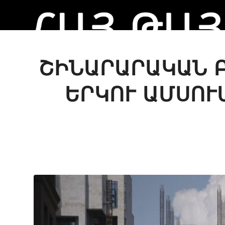
ՇԻՆԱՐԱՐԱԿԱՆ Բ
ԵՐԿՈՒ ԱՄՍՈՒ