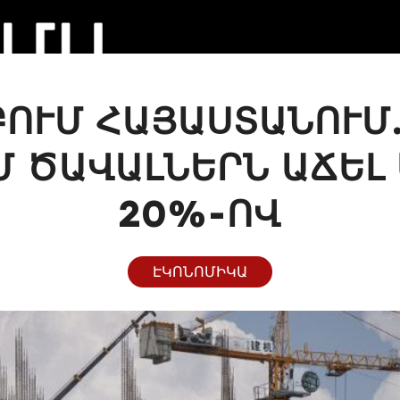
ՈՒՄ ՀԱՅԱՍՏԱՆՈՒՄ.
Մ ԾԱՎԱԼՆԵՐՆ ԱՃԵԼ 
20%-ՈՎ
ԷԿՈՆՈՄԻԿԱ