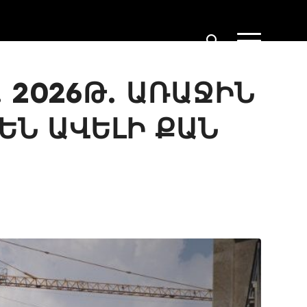
 2026Թ. ԱՌԱՋԻՆ
ԵՆ ԱՎԵԼԻ ՔԱՆ