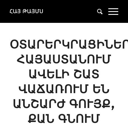
ՕՏԱՐԵՐԿՐԱՑԻՆԵ
ՀԱՅԱՍՏԱՆՈՒՄ
ԱՎԵԼԻ ՇԱՏ
ՎԱՃԱՌՈՒՄ ԵՆ
ԱՆՇԱՐԺ ԳՈՒՅՔ,
ՔԱՆ ԳՆՈՒՄ