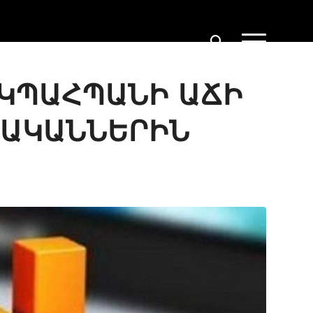
 ԿՊԱՀՊԱՆԻ ԱՃԻ
ՎԱԿԱՆՆԵՐԻՆ