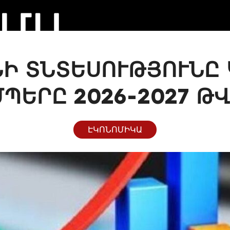
ՆԻ ՏՆՏԵՍՈՒԹՅՈՒՆԸ
ՄՊԵՐԸ 2026-2027 Թ
ԷԿՈՆՈՄԻԿԱ