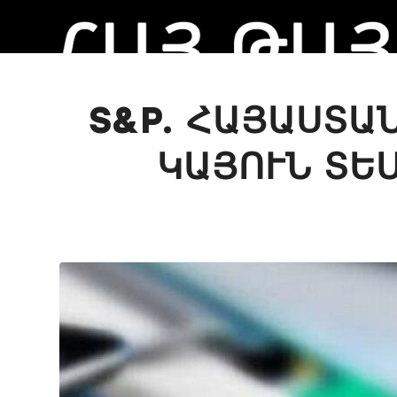
S&P. ՀԱՅԱՍՏԱ
ԿԱՅՈՒՆ ՏԵ