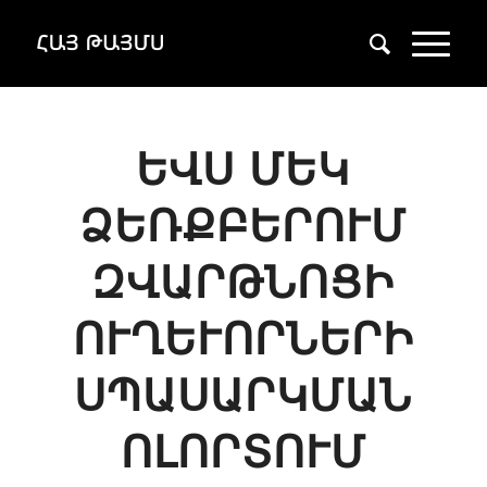
ԵՎՍ ՄԵԿ
ՁԵՌՔԲԵՐՈՒՄ
ԶՎԱՐԹՆՈՑԻ
ՈՒՂԵՒՈՐՆԵՐԻ Ս
ՊԱՍԱՐԿՄԱՆ Ո
ԼՈՐՏՈՒՄ