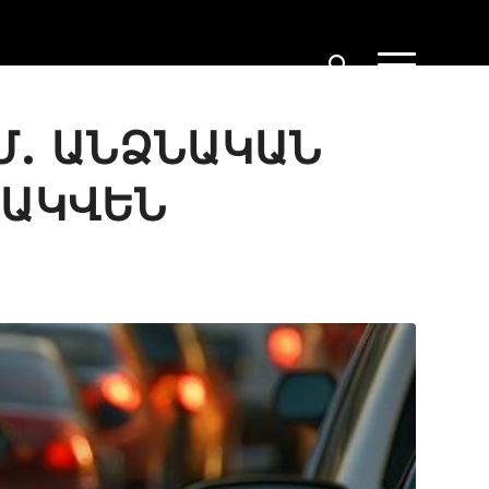
. ԱՆՁՆԱԿԱՆ Մ
ԱԿՎԵՆ