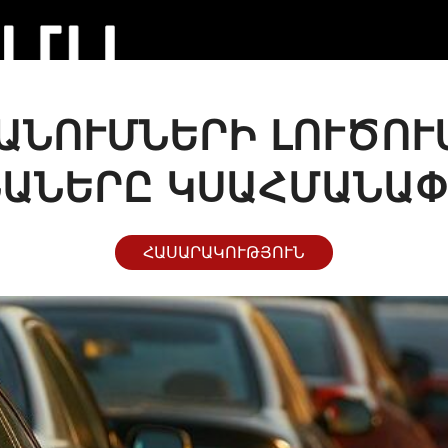
ՆՈՒՄՆԵՐԻ ԼՈՒԾՈՒՄ
ԱՆԵՐԸ ԿՍԱՀՄԱՆԱՓ
ՀԱՍԱՐԱԿՈՒԹՅՈՒՆ