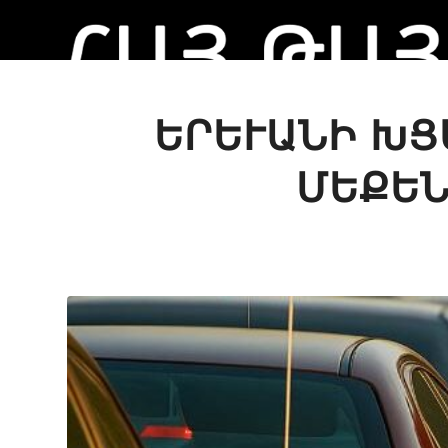
ԵՐԵՒԱՆԻ ԽՑԱ
ԵՔԵՆ