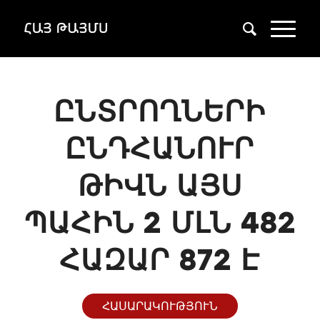
ԸՆՏՐՈՂՆԵՐԻ
ԸՆԴՀԱՆՈՒՐ
ԹԻՎՆ ԱՅՍ
ՊԱՀԻՆ 2 ՄԼՆ 482
ՀԱԶԱՐ 872 Է
ՀԱՍԱՐԱԿՈՒԹՅՈՒՆ