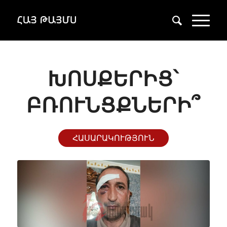
ԽՈՍՔԵՐԻՑ՝
ԲՌՈՒՆՑՔՆԵՐԻ՞
ՀԱՍԱՐԱԿՈՒԹՅՈՒՆ