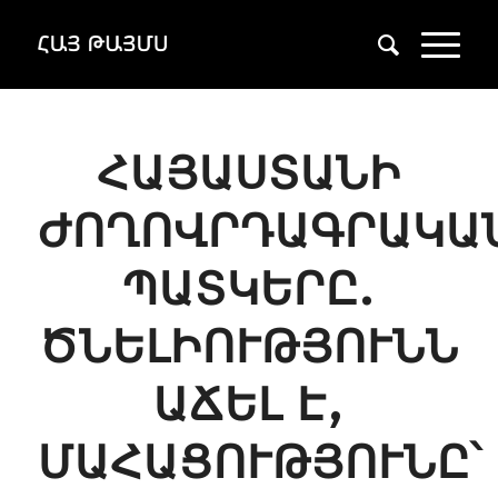
ՀԱՅԱՍՏԱՆԻ
ԺՈՂՈՎՐԴԱԳՐԱԿԱ
ՊԱՏԿԵՐԸ.
ԾՆԵԼԻՈՒԹՅՈՒՆՆ
ԱՃԵԼ Է,
ՄԱՀԱՑՈՒԹՅՈՒՆԸ՝