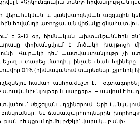
ել է «Չիկունգունիա տենդ» հիվանդության դե
րի վերահսկման և կանխարգելման ազգային կեն
պահին հիվանդի առողջական վիճակը գնահատվու
ում է 2-12 օր, հիմնական ախտանշաններն են
։ Վարակը փոխանցվում է մոծակի խայթոցի մ
չունի։ Վարակի դեմ պատվաստանյութը չի ստա
ունեցող և տարեց մարդիկ, ինչպես նաև հղիները
տավոր 0.1%(հիմնականում տարեցներ, քրոնիկ հի
զեցնելու համար անհրաժեշտ է․ օգտագործե
տավանիչ նյութեր և սարքեր», — ասվում է հաղո
վածում Սեյշելյան կղզիներում, Շրի Լանկայում,
 բռնկումներ, եւ ճանապարհորդներին խորհու
յան դեպքում դիմել բժշկի՝ վարակաբանի։