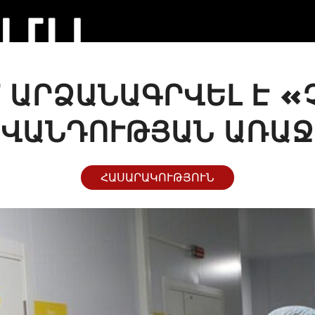
 ԱՐՁԱՆԱԳՐՎԵԼ Է «
ԻՎԱՆԴՈՒԹՅԱՆ ԱՌԱՋ
ՀԱՍԱՐԱԿՈՒԹՅՈՒՆ