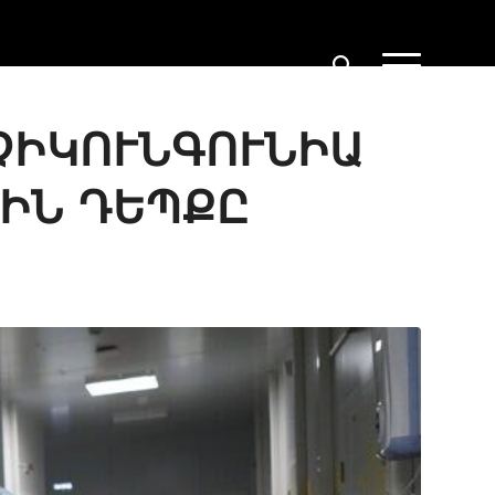
ՉԻԿՈՒՆԳՈՒՆԻԱ
ԻՆ ԴԵՊՔԸ