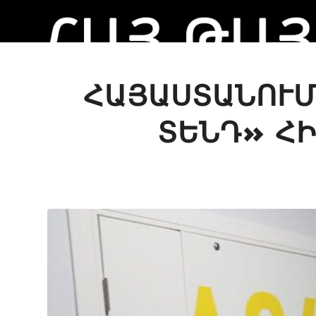
ՀԱՅԱՍՏԱՆՈՒՄ
ՏԵՆԴ» Հ