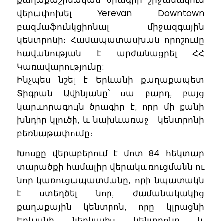
վերափոխել Yerevan Downtown
բազմաֆունկցիոնալ միջազգային
կենտրոնի։ Համապատասխան որոշումը
հավանության է արժանացրել ՀՀ
Կառավարությունը:
Ինչպես նշել է Երևանի քաղաքապետ
Տիգրան Ավինյանը՝ սա բարդ, բայց
կարևորագույն ծրագիր է, որը մի քանի
խնդիր կլուծի, և նախևառաջ կենտրոնի
բեռնաթափումը։
Խոսքը վերաբերում է մոտ 84 հեկտար
տարածքի համալիր վերակառուցմանն ու
նոր կառուցապատմանը, որի նպատակն
է ստեղծել նոր, ժամանակակից
քաղաքային կենտրոն, որը կլրացնի
Երևանի ներկայիս կենտրոնը և