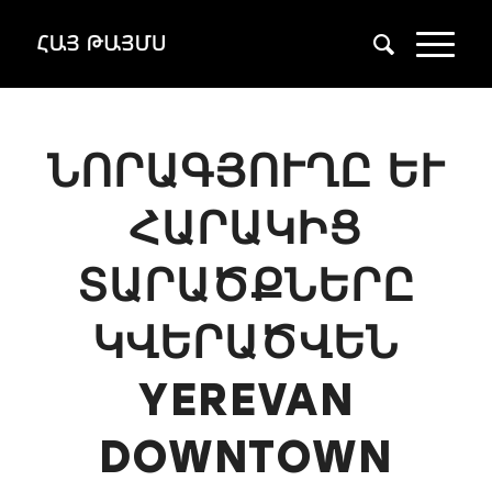
ՆՈՐԱԳՅՈՒՂԸ ԵՒ Հ
ԱՐԱԿԻՑ Տ
ԱՐԱԾՔՆԵՐԸ Կ
ՎԵՐԱԾՎԵՆ Y
EREVAN D
OWNTOWN Կ