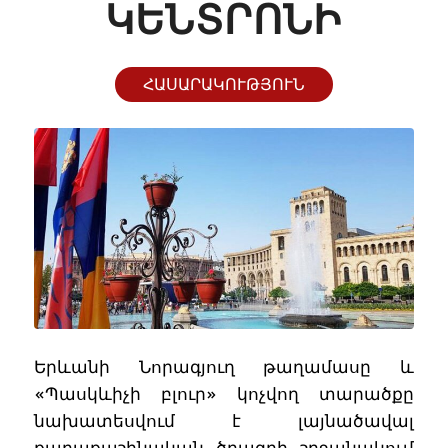
ԵՆՏՐՈՆԻ
ՀԱՍԱՐԱԿՈՒԹՅՈՒՆ
Երևանի Նորագյուղ թաղամասը և
«Պասկևիչի բլուր» կոչվող տարածքը
նախատեսվում է լայնածավալ
քաղաքաշինական ծրագրի շրջանակում