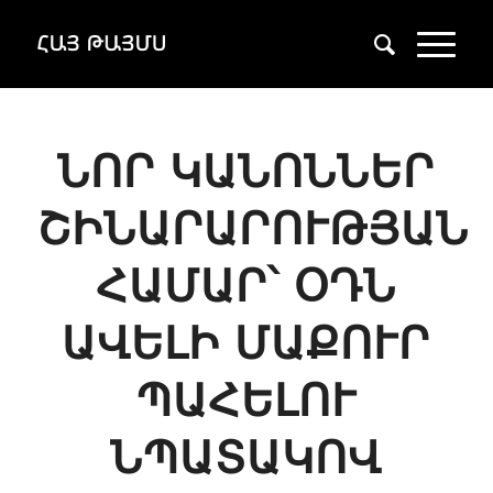
ՆՈՐ ԿԱՆՈՆՆԵՐ
ՇԻՆԱՐԱՐՈՒԹՅԱՆ
ՀԱՄԱՐ՝ ՕԴՆ
ԱՎԵԼԻ ՄԱՔՈՒՐ
ՊԱՀԵԼՈՒ
ՆՊԱՏԱԿՈՎ