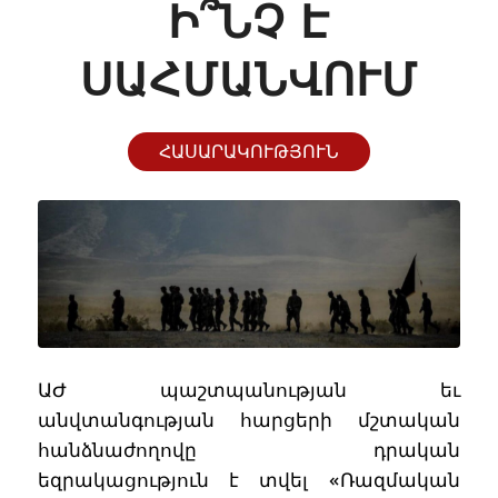
Ի՞ՆՉ Է
ՍԱՀՄԱՆՎՈՒՄ
ՀԱՍԱՐԱԿՈՒԹՅՈՒՆ
ԱԺ պաշտպանության եւ
անվտանգության հարցերի մշտական
հանձնաժողովը դրական
եզրակացություն է տվել «Ռազմական