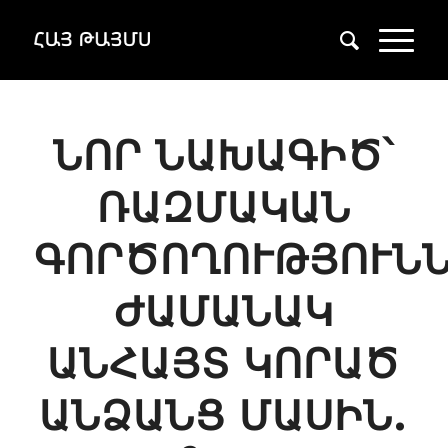
ՆՈՐ ՆԱԽԱԳԻԾ՝
ՌԱԶՄԱԿԱՆ
ԳՈՐԾՈՂՈՒԹՅՈՒՆ
ԺԱՄԱՆԱԿ
ԱՆՀԱՅՏ ԿՈՐԱԾ
ԱՆՁԱՆՑ ՄԱՍԻՆ.