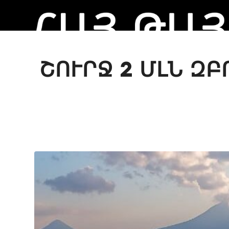
ՇՈՒՐՋ 2 ՄԼՆ Զ