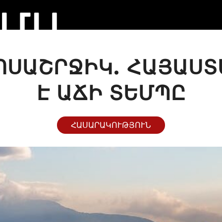
ԲՈՍԱՇՐՋԻԿ. ՀԱՅԱՍ
Է ԱՃԻ ՏԵՄՊԸ
ՀԱՍԱՐԱԿՈՒԹՅՈՒՆ