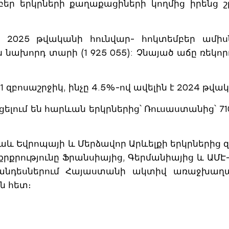
եր երկրների քաղաքացիների կողմից իրենց շ
՝ 2025 թվականի հունվար- հոկտեմբեր ամիս
ն նախորդ տարի (1 925 055): Չնայած աճը ռեկորդ
1 զբոսաշրջիկ, ինչը 4.5%-ով ավելին է 2024 թվ
ելում են հարևան երկրներից՝ Ռուսաստանից՝ 710
աև Եվրոպայի և Մերձավոր Արևելքի երկրներից 
քրությունը Ֆրանսիայից, Գերմանիայից և ԱՄԷ-
ցահանդեսներում Հայաստանի ակտիվ առաջխաղ
ն հետ։