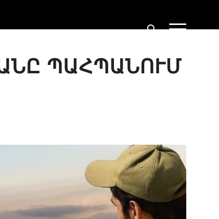
ՏԱՆԸ ՊԱՀՊԱՆՈՒՄ