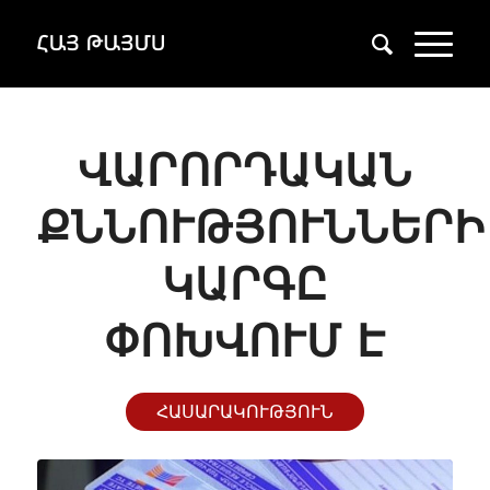
ՎԱՐՈՐԴԱԿԱՆ
ՔՆՆՈՒԹՅՈՒՆՆԵՐԻ
ԿԱՐԳԸ
ՓՈԽՎՈՒՄ Է
ՀԱՍԱՐԱԿՈՒԹՅՈՒՆ