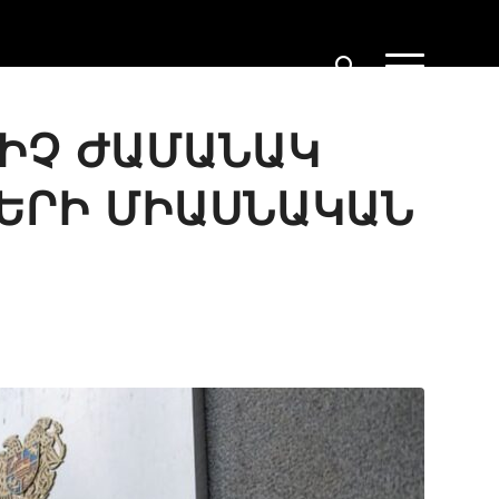
ՔԻՉ ԺԱՄԱՆԱԿ
ՆԵՐԻ ՄԻԱՍՆԱԿԱՆ