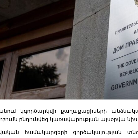
ստանում կգործարկվի քաղաքացիների անձնա
ումն ընդունվեց կառավարության այսօրվա նիս
կան համակարգերի գործակալության տնօրե