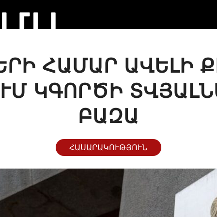
ՐԻ ՀԱՄԱՐ ԱՎԵԼԻ 
ՒՄ ԿԳՈՐԾԻ ՏՎՅԱԼ
ԲԱԶԱ
ՀԱՍԱՐԱԿՈՒԹՅՈՒՆ