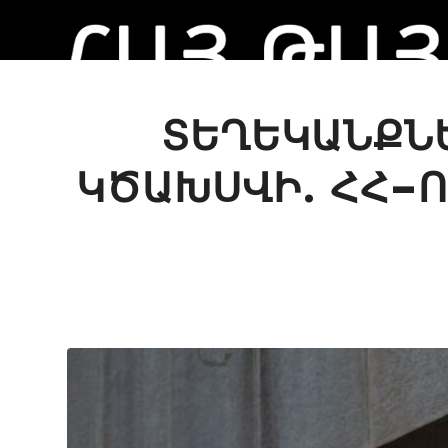
ՏԵՂԵԿԱՆՔՆԵ
ԿԾԱԽՍՎԻ. ՀՀ–Ո