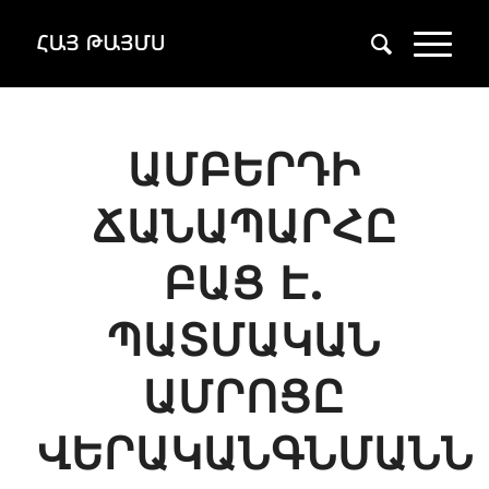
ԱՄԲԵՐԴԻ
ՃԱՆԱՊԱՐՀԸ
ԲԱՑ Է.
ՊԱՏՄԱԿԱՆ
ԱՄՐՈՑԸ
ՎԵՐԱԿԱՆԳՆՄԱՆՆ