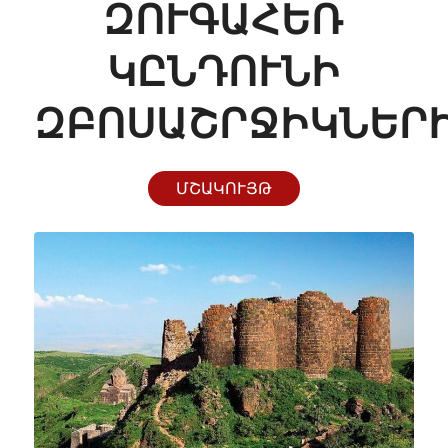
ԶՈՒԳԱՀԵՌ
ԿԸՆԴՈՒՆԻ
ԶԲՈՍԱՇՐՋԻԿՆԵՐ
ՄՇԱԿՈՒՅԹ