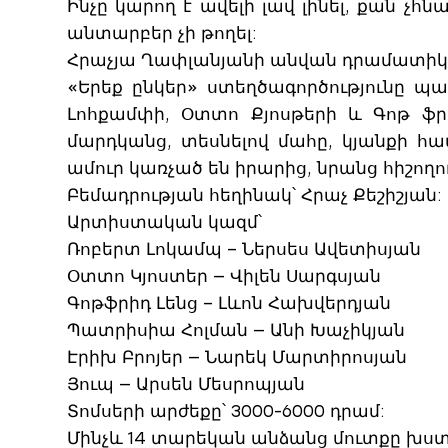
Ինչը կարող է ավելի լավ լինել, քան չհ
անտարբեր չի թողել:
Հրաչյա Ղափլանյանի անվան դրամատիկա
«Երեք ընկեր» ստեղծագործությունը պ
Լոհքամփի, Օտտո Քյոսթերի և Գոթ ֆր
մարդկանց, տեսնելով մահը, կյանքի հա
ամուր կառչած են իրարից, նրանց հիշո
Բեմադրության հեղինակ՝ Հրաչ Քեշիշյան:
Արտիստական կազմ՝
Ռոբերտ Լոկամպ – Ներսես Ավետիսյան
Օտտո Կյոստեր — Վիլեն Սարգսյան
Գոթֆրիդ Լենց – Լևոն Հախվերդյան
Պատրիսիա Հոլման — Անի Խաչիկյան
Էրիխ Բրոյեր — Նարեկ Մարտիրոսյան
Յուպ — Արսեն Մեսրոպյան
Տոմսերի արժեքը՝ 3000-6000 դրամ:
Մինչև 14 տարեկան անձանց մուտքը խստի