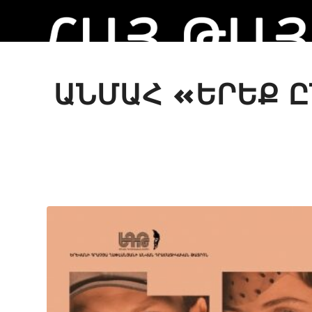
ԱՆՄԱՀ «ԵՐԵՔ Ը