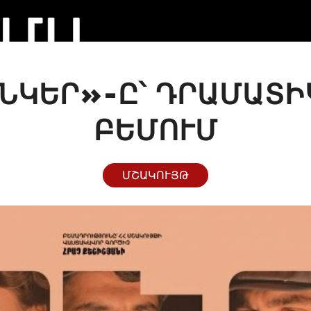
ՆԿԵՐ»-Ը՝ ԴՐԱՄԱՏ
ԲԵՄՈՒՄ
ՄՇԱԿՈՒՅԹ