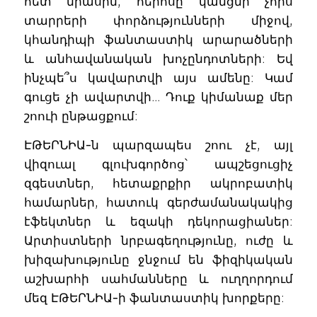
հետ միասին, հերոսը կանցնի չորս
տարրերի փորձությունների միջով,
կհանդիպի ֆանտաստիկ արարածների
և անհավանական խոչընդոտների: Եվ
ինչպե՞ս կավարտվի այս ամենը: Կամ
գուցե չի ավարտվի… Դուք կիմանաք մեր
շոուի ընթացքում:
ԷԹԵՐՆԻԱ-ն պարզապես շոու չէ, այլ
վիզուալ գլուխգործոց՝ ապշեցուցիչ
զգեստներ, հետաքրքիր ակրոբատիկ
համարներ, հատուկ գերժամանակակից
էֆեկտներ և եզակի դեկորացիաներ:
Արտիստների նրբագեղությունը, ուժը և
խիզախությունը ջնջում են ֆիզիկական
աշխարհի սահմանները և ուղղորդում
մեզ ԷԹԵՐՆԻԱ-ի ֆանտաստիկ խորքերը: