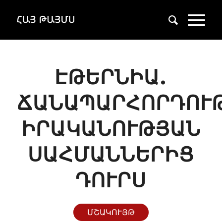
ԷԹԵՐՆԻԱ.
ՃԱՆԱՊԱՐՀՈՐԴՈՒ
ԻՐԱԿԱՆՈՒԹՅԱՆ
ՍԱՀՄԱՆՆԵՐԻՑ
ԴՈՒՐՍ
ՄՇԱԿՈՒՅԹ