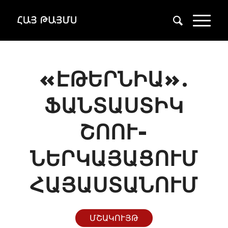
«ԷԹԵՐՆԻԱ».
ՖԱՆՏԱՍՏԻԿ
ՇՈՈՒ-
ՆԵՐԿԱՅԱՑՈՒՄ
ՀԱՅԱՍՏԱՆՈՒՄ
ՄՇԱԿՈՒՅԹ