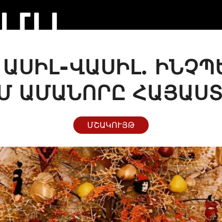
ԱՍԻԼ-ՎԱՍԻԼ. ԻՆՉՊ
Մ ԱՄԱՆՈՐԸ ՀԱՅԱՍ
ՄՇԱԿՈՒՅԹ