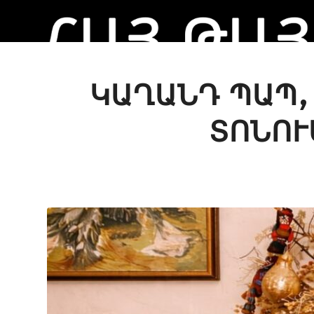
ԿԱՂԱՆԴ ՊԱՊ, 
ՏՈՆՈՒ