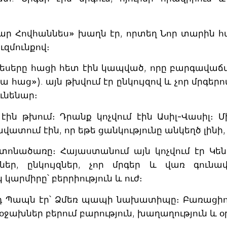
ար Հովհաննես» խաղն էր, որտեղ Նոր տարին հա
ւզմունքով։
 ծեսերը հացի հետ էին կապված, որը բարգավա
 հաց»). այն թխվում էր ընկույզով և չոր մրգերո
ւնենար։
ին թխում։ Դրանք կոչվում էին Ասիլ-Վասիլ։ Մ
ավատում էին, որ եթե ցանկությունը անկեղծ լ
 տոնածառը։ Հայաստանում այն ​​կոչվում էր Կե
եր, ընկույզներ, չոր մրգեր և վառ գունավ
 կարմիրը՝ բերրիություն և ուժ։
Պապն էր՝ Ձմեռ պապի նախատիպը։ Բառացիորեն
ց օջախներ բերում բարություն, խաղաղություն և օ