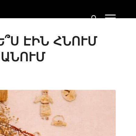
Ե՞Ս ԷԻՆ ՀՆՈՒՄ
ՏԱՆՈՒՄ