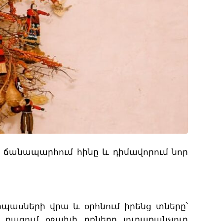
է ճանապարհում հինը և դիմավորում նոր
րպասների վրա և օրհնում իրենց տները՝
բացում օջախի դռները յուրաքանչյուր