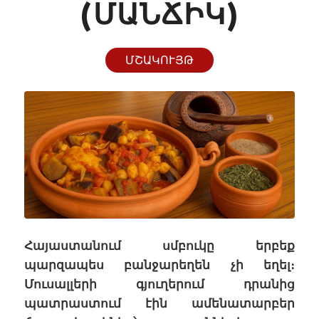
ՄԱՆՃԻԿ)
ՄՇԱԿՈՒՅԹ
Հայաստանում սմբուկը երբեք
պարզապես բանջարեղեն չի եղել։
Մուսալլերի գյուղերում դրանից
պատրաստում էին ամենատարբեր