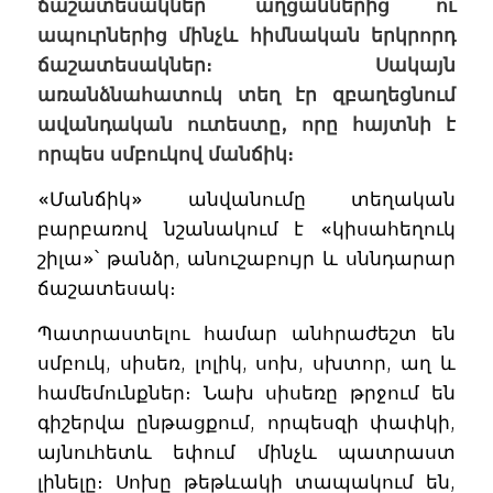
ճաշատեսակներ՝ աղցաններից ու
ապուրներից մինչև հիմնական երկրորդ
ճաշատեսակներ։ Սակայն
առանձնահատուկ տեղ էր զբաղեցնում
ավանդական ուտեստը, որը հայտնի է
որպես սմբուկով մանճիկ։
«Մանճիկ» անվանումը տեղական
բարբառով նշանակում է «կիսահեղուկ
շիլա»՝ թանձր, անուշաբույր և սննդարար
ճաշատեսակ։
Պատրաստելու համար անհրաժեշտ են
սմբուկ, սիսեռ, լոլիկ, սոխ, սխտոր, աղ և
համեմունքներ։ Նախ սիսեռը թրջում են
գիշերվա ընթացքում, որպեսզի փափկի,
այնուհետև եփում մինչև պատրաստ
լինելը։ Սոխը թեթևակի տապակում են,