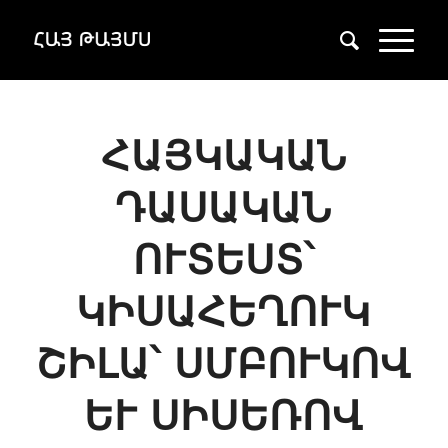
ՀԱՅԿԱԿԱՆ
ԴԱՍԱԿԱՆ
ՈՒՏԵՍՏ՝
ԿԻՍԱՀԵՂՈՒԿ
ՇԻԼԱ՝ ՍՄԲՈՒԿՈՎ
ԵՒ ՍԻՍԵՌՈՎ (