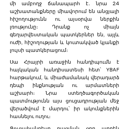
մի ամբողջ ճանապարհ է․ նրա 24
աշխատանքները միավորում են անցյալի
հիշողությունն ու այսօրվա ներքին
լռությունը։ Դրանք ոչ միայն
գեղարվեստական պատկերներ են, այլև
ուժի, հիշողության և կուտակված կյանքի
լույսի պատկերացում։
Սա Հրայրի առաջին հանդիպումն է
հայկական հանդիսատեսի հետ՝ YBAF
հարթակում, և միաժամանակ վերադարձ
դեպի ինքնության ու արմատների
աշխարհ։ Նրա ստեղծագործական
պատմությունն այս ցուցադրության մեջ
վերածվում է մարդու՝ իր ակունքներին
հասնելու ուղու։
Ցուցահանդեսը բացման օրը արդեն