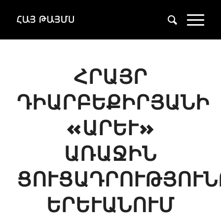
ՀՐԱՅՐ
ԴԻԱՐԲԵՔԻՐՅԱՆԻ
«ԱՐԵՒ» Ա
ՌԱՋԻՆ Ց
ՈՒՑԱԴՐՈՒԹՅՈՒՆԸ 
ՐԵՒԱՆՈՒՄ ԱՐ