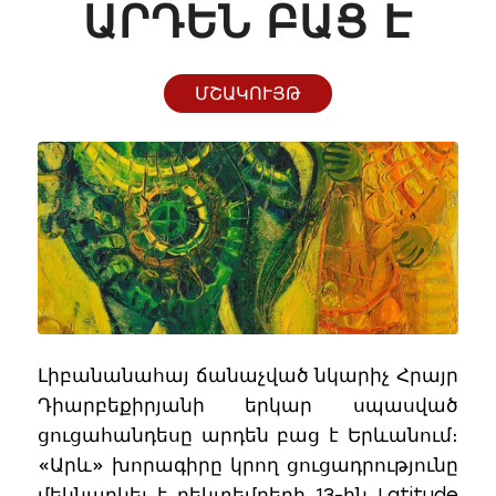
ԴԵՆ ԲԱՑ Է
ՄՇԱԿՈՒՅԹ
Լիբանանահայ ճանաչված նկարիչ Հրայր
Դիարբեքիրյանի երկար սպասված
ցուցահանդեսը արդեն բաց է Երևանում։
«Արև» խորագիրը կրող ցուցադրությունը
մեկնարկել է դեկտեմբերի 13-ին Latitude