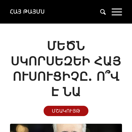
ՄԵԾՆ
ՍԿՈՐՍԵԶԵԻ ՀԱՅ
ՈՒՍՈՒՑԻՉԸ. Ո՞Վ
Է ՆԱ
ՄՇԱԿՈՒՅԹ