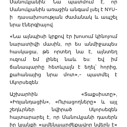
Մանուկյանին: Նա պատմում է, որ
Մանուկյանին առաջին անգամ լսել է NYU-
ի դասախոսության ժամանակ և ապշել
նրա էներգիայով.
«Նա այնպիսի կրքով էր խոսում կինոյում
նարատիվի մասին, որ ես անմիջապես
հասկացա, թե որտեղ նա է, այնտեղ
ուզում եմ լինել նաև ես: Եվ իմ
ճանապարհը հետևյալն է եղել՝ հորից,
քահանայից նրա մոտ»,- պատմել է
Սկորսեզեն:
Աշխարհին «Տաքսիստը»,
«Իռլանդացին», «Ուրացողները» և այլ
շեդևրներ նվիրած Սկորսեզեն
հայտարարել է, որ Մանուկյանի դասերն
իր կյանքի «ամենաարժեքավոր նվերն է»