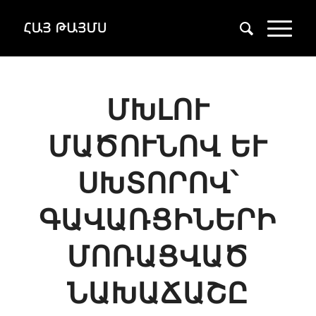
ՄԽԼՈՒ
ՄԱԾՈՒՆՈՎ ԵՒ Ս
ԽՏՈՐՈՎ՝ Գ
ԱՎԱՌՑԻՆԵՐԻ Մ
ՈՌԱՑՎԱԾ Ն
ԱԽԱՃԱՇԸ