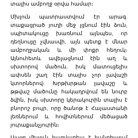
տալիս ամբողջ օրվա համար։
Մխլուն պատրաստվում էր արագ.
տաքացրած յուղի մեջ լցնում էին ձուն,
սպիտակուցը խառնում այնպես, որ
դեղնուցը չվնասվի, այն պետք է մնար
ամբողջական և մի փոքր հեղուկ։
Այնուհետև ավելացնում էին աղ և
սխտորով մածուն, իսկ մատուցելիս
ափսեն շաղ էին տալիս չոր լավաշի
կտորներով։ Խրթխրթան լավաշը և
թթվաշ մածունը հակադրվում են նուրբ
ձվին, իսկ սխտորը կերակուրին տալիս է
բնորոշ բույր, որը ծանոթ է Հայաստանի
լեռներում և հովիտներում մեծացած
յուրաքանչյուրին։
Այսօր մխլուն հազվադեպ է հանդիպում