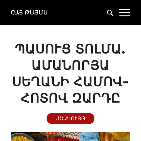
ՊԱՍՈՒՑ ՏՈԼՄԱ.
ԱՄԱՆՈՐՅԱ
ՍԵՂԱՆԻ ՀԱՄՈՎ-
ՀՈՏՈՎ ԶԱՐԴԸ
ՄՇԱԿՈՒՅԹ