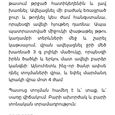
թասում թրջած հատիկեղենին և լավ
խառնել: Ավելացնել մի բաժակ եռացրած
ջուր և թողնել կես ժամ հանգստանա,
որպեսզի ավելի հյութեղ դառնա: Ապա
պատրաստված միջուկի փաթաթել թթու
կաղամբի տերևների մեջ և շարել
կաթսայում, վրան ավելացնել ջրի մեծ
խառնած 3 գ լոլիկի մածուկը, որպեսզի
իրեն ծածկի և երկու մատ ավելի բարձր
կանգնի: Այնուհետև ինչ-որ ծանր ափսե
դնել տոլմաների վրա, և եփել մարմանդ
կրակի վրա մոտ 4 ժամ:
Պասուց տոլման համեղ է և՛ տաք, և՛
սառը վիճակում: Բարի ախորժակ և բարի
տոնական տրամադրություն: