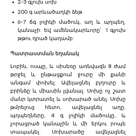
2-3 գլուխ սոխ
200 գ արևածաղկի ձեթ
6-7 ճգ լոլիկի մածուկ, աղ և պղպեղ,
կանաչի: Եվ ամենակարևորը՝ 1 գլուխ
թթու դրած կաղամբ:
Պատրաստման եղանակ
Լոբին, ոսպը, և սիսեռը առնվազն 8 ժամ
թրջել և ընթացքում ջուրը մի քանի
անգամ փոխել: Ավելացնել բլղուրը և
բրինձը և միասին լվանալ: Սոխը ոչ շատ
մանր կտրատել և սոխարած անել: Սոխը
թմրելուց հետո, ավելացնել աղը,
պղպեղները, 4 գ լոլիկի մածուկը, և
չորացրած կանաչին և մի երկու րոպե
տապակել: Սոխարածը ավելացնել