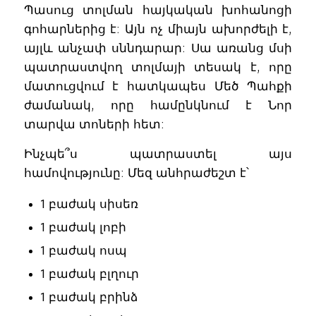
Պասուց տոլման հայկական խոհանոցի
գոհարներից է: Այն ոչ միայն ախորժելի է,
այլև անչափ սննդարար: Սա առանց մսի
պատրաստվող տոլմայի տեսակ է, որը
մատուցվում է հատկապես Մեծ Պահքի
ժամանակ, որը համընկնում է Նոր
տարվա տոների հետ:
Ինչպե՞ս պատրաստել այս
համովությունը: Մեզ անհրաժեշտ է՝
1 բաժակ սիսեռ
1 բաժակ լոբի
1 բաժակ ոսպ
1 բաժակ բլղուր
1 բաժակ բրինձ