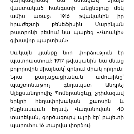
վաստակած հանգստի անցնելուց մեկ
ամիս առաջ։ 1916 թվականին իր
հրաժեշտի բենեֆիսին Մարինյան
թատրոնի բեմում նա պարեց «Վտակի»
գլխավոր պարտիան։
Սակայն կյանքը նոր փորձություն էր
պատրաստում։ 1917 թվականին նա մնաց
բոլորովին միայնակ՝ գրկում միակ որդուն։
Նրա քաղաքացիական ամուսինը՝
պաշտոնաթող գնդապետ Անդրեյ
Ալեքսանդրովիչ Պոմերանցևը, չդիմացավ
երկրի հեղափոխական քաոսին և
ինքնասպան եղավ։ Վագանովան 40
տարեկան, գործազուրկ այրի էր՝ բալետի
պարուհու 16 տարվա փորձով։