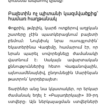
կունենա ապահով կյանք։
Բալետին ոչ պիտանի կազմվածքից՝
համառ հաղթանակ
Փոքրիկ, թմբլիկ, կարճ ոտքերով աղջկան
շատերը չէին պատկերացնում բալետի
բեմում։ Նույնիսկ նրա ուսուցչուհին՝
Եկատերինա Վազեմը, համարում էր, որ
նրան պարել սովորեցնելը ժամանակի
վատնում է։ Սակայն ավարտական
քննություններից հետո Վագանովային,
այնուամենայնիվ, ընդունեցին Մարինյան
թատրոն՝ կորդեբալետ։
Տարիներ անց նա կկատակեր, որ երկար
ժամանակ եղել է «Բայադերկայի» 33-րդ
ստվերը։ Այն ներկայացման ստվերների