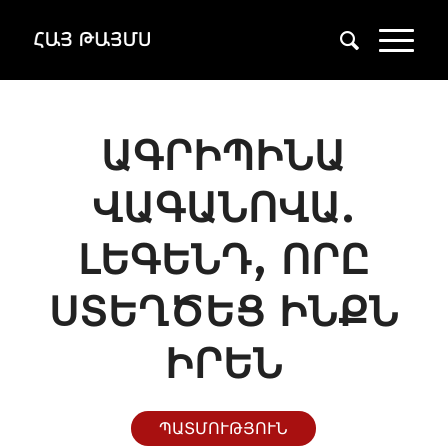
ԱԳՐԻՊԻՆԱ
ՎԱԳԱՆՈՎԱ.
ԼԵԳԵՆԴ, ՈՐԸ
ՍՏԵՂԾԵՑ ԻՆՔՆ
ԻՐԵՆ
ՊԱՏՄՈՒԹՅՈՒՆ