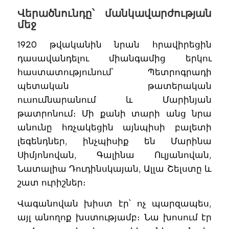
Վերածնունդը՝ մանկավարժության
մեջ
1920 թվականին նրան հրավիրեցին
դասավանդելու միանգամից երկու
հաստատությունում՝ Պետրոգրադի
պետական թատերական
ուսումնարանում և Մարինյան
թատրոնում։ Մի քանի տարի անց նրա
անունը հռչակեցին այնպիսի բալետի
լեգենդներ, ինչպիսիք են Մարինա
Սիմյոնովան, Գալինա Ուլյանովան,
Նատալիա Դուդինսկայան, Ալլա Շելստը և
շատ ուրիշներ։
Վագանովան խիստ էր՝ ոչ պարզապես,
այլ անողոք խստությամբ։ Նա խոսում էր