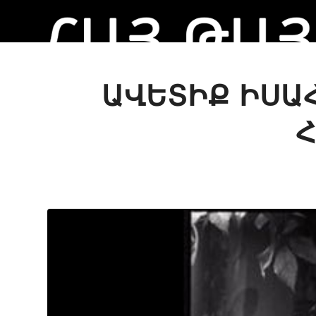
ԱՎԵՏԻՔ ԻՍԱ
Հ