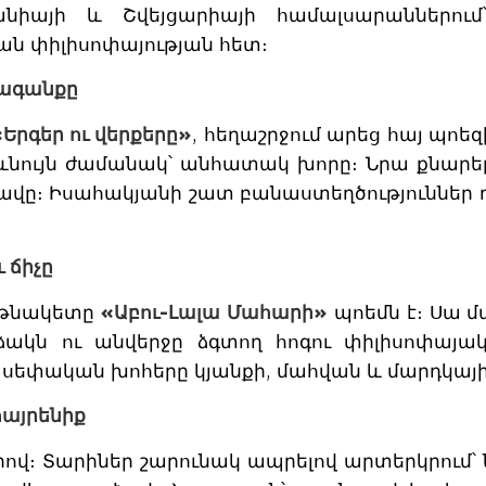
նիայի և Շվեյցարիայի համալսարաններու
ն փիլիսոփայության հետ։
ձագանքը
«Երգեր ու վերքերը»
, հեղաշրջում արեց հայ պոեզ
միևնույն ժամանակ՝ անհատակ խորը։ Նրա քնարեր
ավը։ Իսահակյանի շատ բանաստեղծություններ դա
 ճիչը
աթնակետը
«Աբու-Լալա Մահարի»
պոեմն է։ Սա 
ակն ու անվերջը ձգտող հոգու փիլիսոփայա
սեփական խոհերը կյանքի, մահվան և մարդկայ
այրենիք
ով։ Տարիներ շարունակ ապրելով արտերկրում՝ 