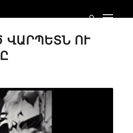
 ՎԱՐՊԵՏՆ ՈՒ
ՉԸ