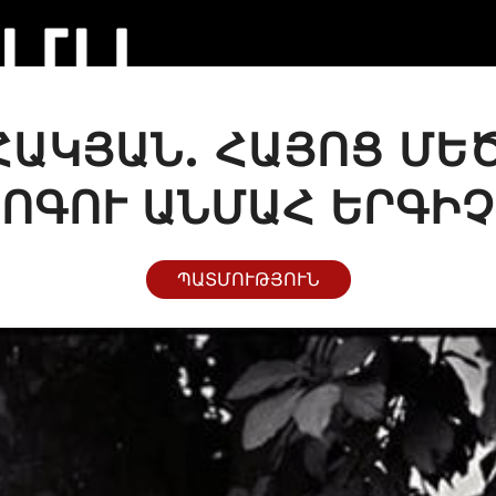
ՀԱԿՅԱՆ. ՀԱՅՈՑ ՄԵԾ
ՈԳՈՒ ԱՆՄԱՀ ԵՐԳԻ
ՊԱՏՄՈՒԹՅՈՒՆ