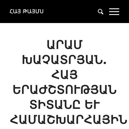
ԱՐԱՄ
ԽԱՉԱՏՐՅԱՆ.
ՀԱՅ
ԵՐԱԺՇՏՈՒԹՅԱՆ
ՏԻՏԱՆԸ ԵՒ Հ
ԱՄԱՇԽԱՐՀԱՅԻՆ Ժ