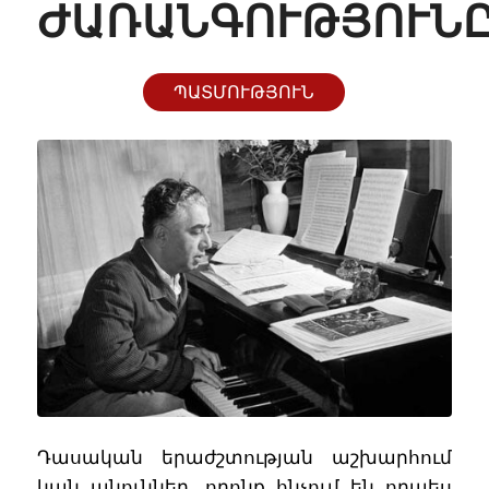
ԱՌԱՆԳՈՒԹՅՈՒՆ
ՊԱՏՄՈՒԹՅՈՒՆ
Դասական երաժշտության աշխարհում
կան անուններ, որոնք հնչում են որպես