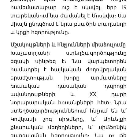
համեմատաբար ուշ է սկսվել, երբ 19
տարեկանում նա ժամանել է Մոսկվա։ Սա
միայն ընդգծում է նրա բնածին տաղանդի
և կրքի հզորությունը։
Մշակույթների և հնչյունների միաձուլումը
Խաչատրյանի ստեղծագործությունը
եզակի սինթեզ է։ Նա վարպետորեն
համադրել է հայկական ժողովրդական
երաժշտության խորը արմատները
ռուսական դասական դպրոցի
ավանդույթների և XX դարի
նորարարական հոսանքների հետ։ Նրա
ստեղծագործություններում հնչում են և՛
Կովկասի շոգ ռիթմերը, և՛ Արևելքի
քնարական մեղեդիները, և՛ սիմֆոնիկ
զարգացման հզորությունը։ Նա ոչ թե