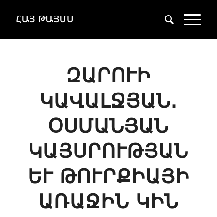
ԶԱՐՈՒԻ
ԿԱՎԱԼՋՅԱՆ․
ՕՍՄԱՆՅԱՆ
ԿԱՅՍՐՈՒԹՅԱՆ
ԵՒ ԹՈՒՐՔԻԱՅԻ Ա
ՌԱՋԻՆ ԿԻՆ Բ