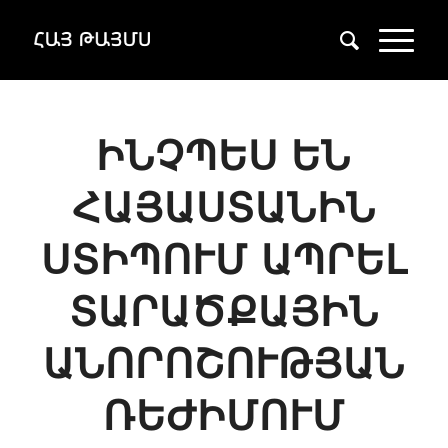
ԻՆՉՊԵՍ ԵՆ
ՀԱՅԱՍՏԱՆԻՆ
ՍՏԻՊՈՒՄ ԱՊՐԵԼ
ՏԱՐԱԾՔԱՅԻՆ
ԱՆՈՐՈՇՈՒԹՅԱՆ
ՌԵԺԻՄՈՒՄ