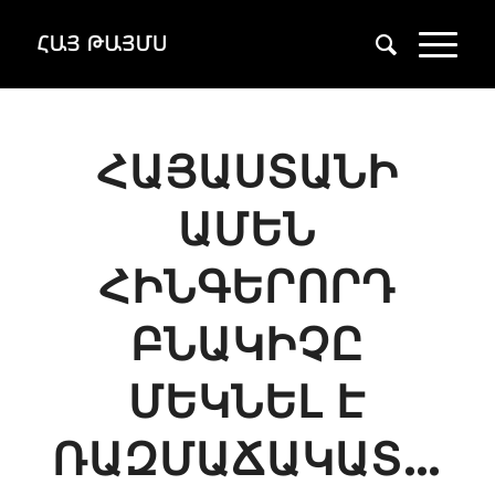
ՀԱՅԱՍՏԱՆԻ
ԱՄԵՆ
ՀԻՆԳԵՐՈՐԴ
ԲՆԱԿԻՉԸ
ՄԵԿՆԵԼ Է
ՌԱԶՄԱՃԱԿԱՏ…