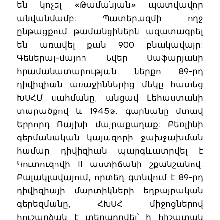
են կոչել «Թամանյան» պատվավոր
անվանմամբ: Պատերազմի ողջ
ընթացքում թամանցիներն ազատագրել
են առավել քան 900 բնակավայր:
Գեներալ-մայոր Նվեր Սաֆարյանի
հրամանատարության ներքո 89-րդ
դիվիզիան առաջիններից մեկը հատեց
ԽՍՀՄ սահմանը, անցավ Լեհաստանի
տարածքով և 1945թ. գարնանը մտավ
Երրորդ Ռայխի մայրաքաղաք: Բեռլինի
գերմանական կայազորի ջախջախման
համար դիվիզիան պարգևատրվել է
Կուտուզովի II աստիճանի շքանշանով:
Բալակլավայում, որտեղ գտնվում է 89-րդ
դիվիզիայի մարտիկների եղբայրական
գերեզմանը, ՀԽՍՀ միջոցներով
հուշարձան է տեղադրվել՝ ի հիշատակ