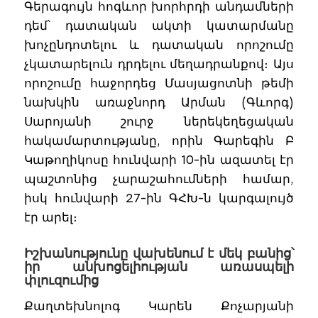
Գերագույն հոգևոր խորհրդի անդամների
դեմ՝ դատական ակտի կատարմանը
խոչընդոտելու և դատական որոշումը
չկատարելուն դրդելու մեղադրանքով։ Այս
որոշումը հաջորդեց Մասյացոտնի թեմի
նախկին առաջնորդ Արման (Գևորգ)
Սարոյանի շուրջ ներեկեղեցական
հակամարտությանը, որին Գարեգին Բ
Կաթողիկոսը հունվարի 10-ին ազատել էր
պաշտոնից չարաշահումների համար,
իսկ հունվարի 27-ին ԳՀԽ-ն կարգալույծ
էր արել։
Իշխանությունը վախենում է մեկ բանից՝
իր անխոցելիության առասպելի
փլուզումից
Քաղտեխնոլոգ Կարեն Քոչարյանի