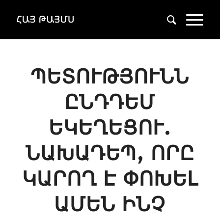
ՊԵՏՈՒԹՅՈՒՆՆ
ԸՆԴԴԵՄ
ԵԿԵՂԵՑՈՒ.
ՆԱԽԱԴԵՊ, ՈՐԸ
ԿԱՐՈՂ Է ՓՈԽԵԼ
ԱՄԵՆ ԻՆՉ