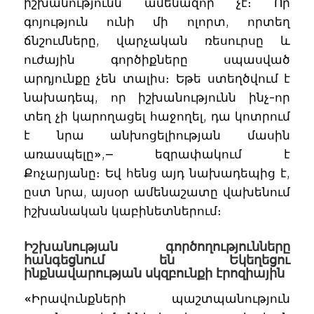
իշխանությունն ամենազոր չէ։ Որ
գոյություն ունի մի ոլորտ, որտեղ
ճնշումները, վարչական ռեսուրսը և
ուժային գործիքները սպասված
արդյունքը չեն տալիս։ Եթե ստեղծվում է
նախադեպ, որ իշխանությունն ինչ-որ
տեղ չի կարողացել հաջողել, դա կոտրում
է նրա անխոցելիության մասին
առասպելը»,— եզրափակում է
Քոչարյանը։ Եվ հենց այդ նախադեպից է,
ըստ նրա, այսօր ամենաշատը վախենում
իշխանական կաբինետներում։
Իշխանության գործողությունները
հանգեցնում են Եկեղեցու
ինքնավարության սկզբունքի էրոզիային
«Իրավունքների պաշտպանություն