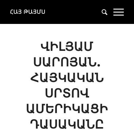
ՎԻԼՅԱՄ
ՍԱՐՈՅԱՆ.
ՀԱՅԿԱԿԱՆ
ՍՐՏՈՎ
ԱՄԵՐԻԿԱՑԻ
ԴԱՍԱԿԱՆԸ