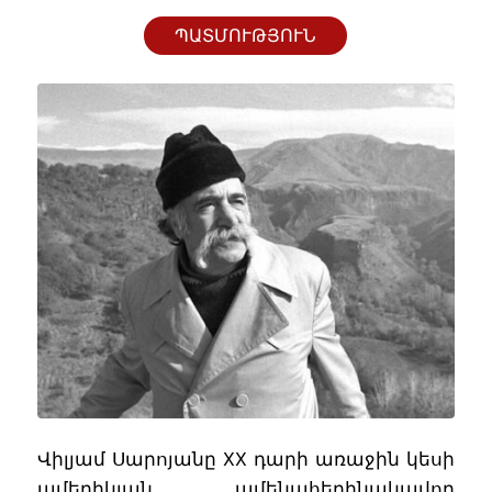
ՊԱՏՄՈՒԹՅՈՒՆ
Վիլյամ Սարոյանը XX դարի առաջին կեսի
ամերիկյան ամենահեղինակավոր