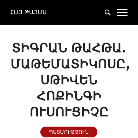
ՏԻԳՐԱՆ ԹԱՀԹԱ.
ՄԱԹԵՄԱՏԻԿՈՍԸ,
ՍԹԻՎԵՆ
ՀՈՔԻՆԳԻ
ՈՒՍՈՒՑԻՉԸ
ՊԱՏՄՈՒԹՅՈՒՆ