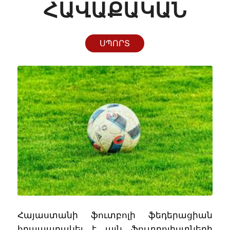
ՀԱՎԱՔԱԿԱՆ
ՍՊՈՐՏ
Հայաստանի ֆուտբոլի ֆեդերացիան
հրապարակել է այն ֆուտբոլիստների