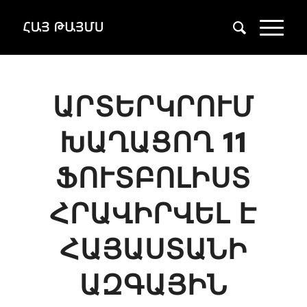
ԱՐՏԵՐԿՐՈՒՄ
ԽԱՂԱՑՈՂ 11
ՖՈՒՏԲՈԼԻՍՏ
ՀՐԱՎԻՐՎԵԼ Է
ՀԱՅԱՍՏԱՆԻ
ԱԶԳԱՅԻՆ