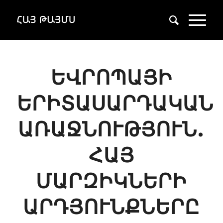
ԵՎՐՈՊԱՅԻ
ԵՐԻՏԱՍԱՐԴԱԿԱՆ
ԱՌԱՋՆՈՒԹՅՈՒՆ.
ՀԱՅ
ՄԱՐԶԻԿՆԵՐԻ
ԱՐԴՅՈՒՆՔՆԵՐԸ