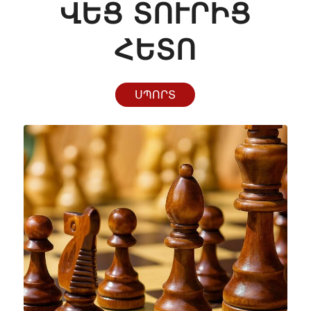
ՎԵՑ ՏՈՒՐԻՑ
ՀԵՏՈ
ՍՊՈՐՏ